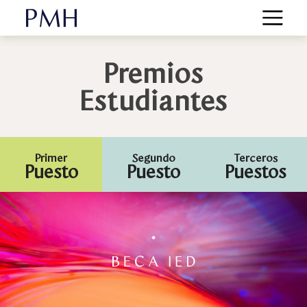
Skip
to
Premios
content
Estudiantes
Primer
Segundo
Terceros
Puesto
Puesto
Puestos