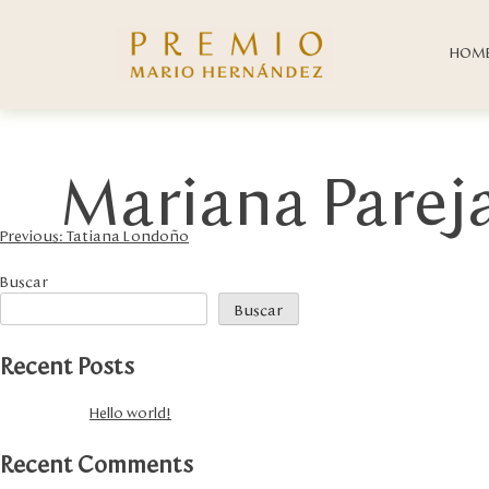
Skip
to
HOM
content
Mariana Parej
Navegación
Previous:
Tatiana Londoño
de
Buscar
entradas
Buscar
Recent Posts
Hello world!
Recent Comments